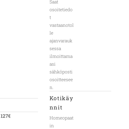
Saat
osoitetiedo
t
vastaanotol
le
ajanvarauk
sessa
ilmoittama
asi
sähköposti
osoitteesee
n.
Kotikäy
nnit
127€
Homeopaat
in