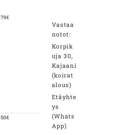
79€
Vastaa
notot:
Korpik
uja 30,
Kajaani
(koirat
alous)
Etäyhte
ys
(Whats
50€
App)