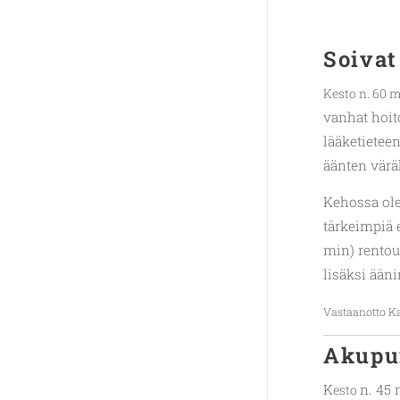
Soivat
Kesto n. 60 
vanhat hoit
lääketietee
äänten väräh
Kehossa ole
tärkeimpiä 
min) rentou
lisäksi ääni
Vastaanotto Ka
Akupu
K
n. 45 
esto