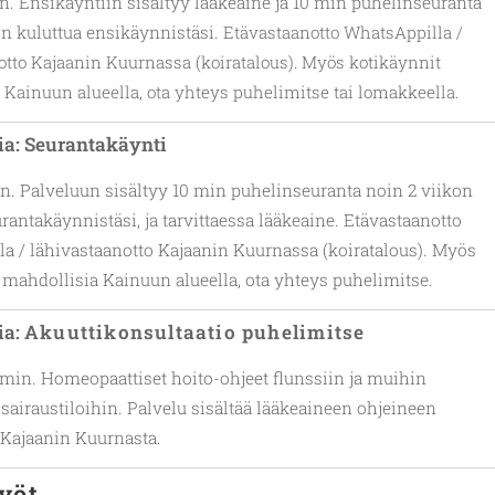
. Ensikäyntiin sisältyy lääkeaine ja 10 min puhelinseuranta
on kuluttua ensikäynnistäsi.
Etävastaanotto
WhatsAppilla /
otto Kajaanin Kuurnassa (koiratalous). Myös kotikäynnit
 Kainuun alueella, ota yhteys puhelimitse tai lomakkeella.
a: Seurantakäynti
n. Palveluun sisältyy 10 min puhelinseuranta noin 2 viikon
rantakäynnistäsi, ja tarvittaessa lääkeaine. Etävastaanotto
a / lähivastaanotto Kajaanin Kuurnassa (koiratalous). Myös
 mahdollisia Kainuun alueella, ota yhteys puhelimitse.
ia:
Akuuttikonsultaatio puhelimitse
min. Homeopaattiset hoito-ohjeet flunssiin ja muihin
 sairaustiloihin. Palvelu sisältää lääkeaineen ohjeineen
 Kajaanin Kuurnasta.
yöt