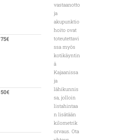
vastaanotto
ja
akupunktio
hoito ovat
75€
toteutettavi
ssa myös
kotikäyntin
ä
Kajaanissa
ja
lähikunnis
50€
sa, jolloin
listahintaa
n lisätään
kilometrik
orvaus. Ota
yhteys