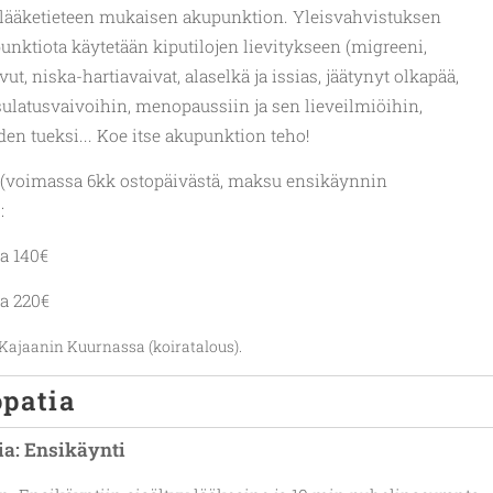
 lääketieteen mukaisen akupunktion. Yleisvahvistuksen
punktiota käytetään kiputilojen lievitykseen (migreeni,
ut, niska-hartiavaivat, alaselkä ja issias, jäätynyt olkapää,
nsulatusvaivoihin, menopaussiin ja sen lieveilmiöihin,
den tueksi... Koe itse akupunktion teho!
 (voimassa 6kk ostopäivästä, maksu ensikäynnin
):
aa 140€
aa 220€
Kajaanin Kuurnassa (koiratalous).
patia
a:
Ensikäynti