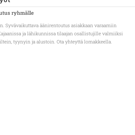
utus ryhmälle
n. Syvävaikuttava äänirentoutus asiakkaan varaamiin
Kajaanissa ja lähikunnissa tilaajan osallistujille valmiiksi
ltein, tyynyin ja alustoin. Ota yhteyttä lomakkeella.