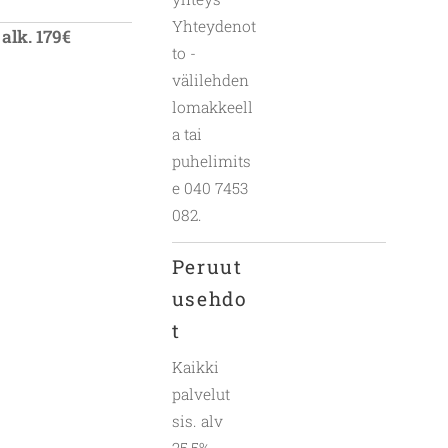
Yhteydenot
alk. 179€
to -
välilehden
lomakkeell
a tai
puhelimits
e 040 7453
082.
Peruut
usehdo
t
Kaikki
palvelut
sis. alv