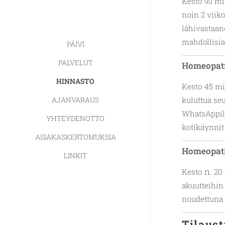
Kesto
min
90
noin 2 viik
lähivastaan
mahdollisia
PÄIVI
PALVELUT
Homeopati
HINNASTO
Kesto
45
mi
AJANVARAUS
kuluttua seu
WhatsAppill
YHTEYDENOTTO
kotikäynnit
ASIAKASKERTOMUKSIA
Homeopat
LINKIT
n.
Kesto
20
akuutteihin
noudettuna
Tilaust