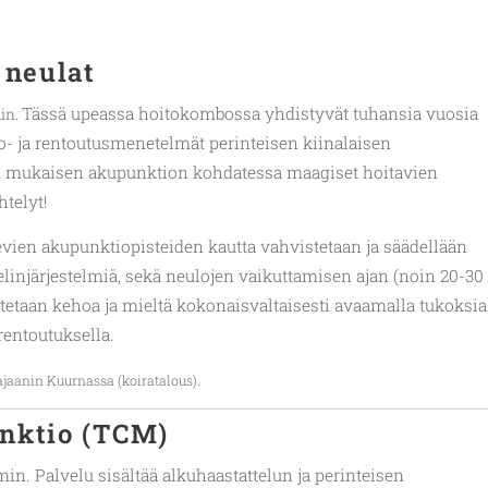
 neulat
Tässä upeassa hoitokombossa yhdistyvät tuhansia vuosia
min.
o- ja rentoutusmenetelmät perinteisen kiinalaisen
n mukaisen akupunktion kohdatessa maagiset hoitavien
telyt!
vien akupunktiopisteiden kautta vahvistetaan ja säädellään
elinjärjestelmiä, sekä neulojen vaikuttamisen ajan (noin 20-30
tetaan kehoa ja mieltä kokonaisvaltaisesti avaamalla tukoksia
rentoutuksella.
.
jaanin Kuurnassa (koiratalous)
nktio (TCM)
min. Palvelu sisältää alkuhaastattelun ja perinteisen