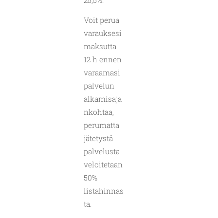
25,5%.
Voit perua
varauksesi
maksutta
12 h ennen
varaamasi
palvelun
alkamisaja
nkohtaa,
perumatta
jätetystä
palvelusta
veloitetaan
50%
listahinnas
ta.