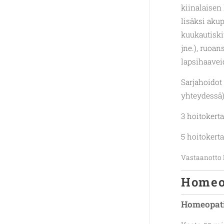
kiinalaisen
lisäksi aku
kuukautiskiv
jne.), ruoa
lapsihaavei
Sarjahoidot
yhteydessä
3 hoitokert
5 hoitokert
Vastaanotto
Homeo
Homeopati